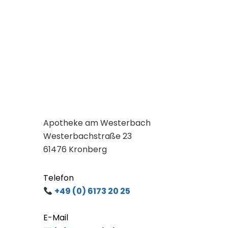
→
Homöopathie
→
Für Sportler
→
Stressbewältigung
→
Fit im Alter
→
Schwangerschaft
→
Eltern & Kind
→
Omega Fettsäuren
→
Gelenkschmerzen
→
Apotheken-Notdienst in Kronberg
→
Apotheken-Notdienst in Königstein
→
Apotheken-Notdienst in Oberursel
→
Apotheken-Notdienst in Eschborn