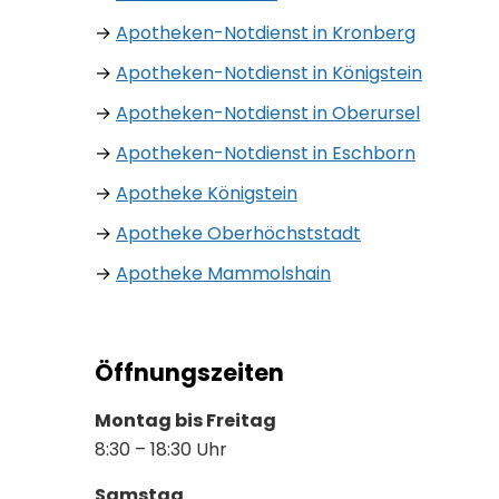
Impressum
Datenschutz
Erklärung zur Barrierefreieit
Cookie-Einstellungen
© Apotheke am Westerbach | Webdesign:
cambium.digital
|
Werbeagentur Bad
Homburg