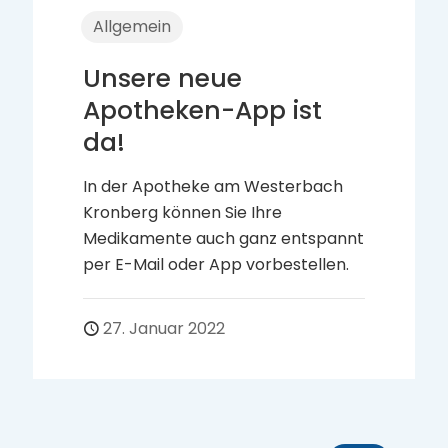
Allgemein
Zur Erkältungszeit die
Hausapotheke
auffrischen
An die eigene Hausapotheke denkt
man meist nur dann, wenn man sie
braucht. Dabei sollte sie immer auf
einem aktuellen Stand gehalten
werden. Das Team der Apotheke
am Westerbach hilft Ihnen dabei.
11. Januar 2021