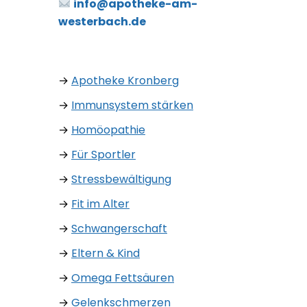
→
Apotheke Königstein
→
Apotheke Oberhöchststadt
→
Apotheke Mammolshain
Öffnungszeiten
Montag bis Freitag
8:30 – 18:30 Uhr
Samstag
8:00 – 13:30 Uhr
Sonntag
Geschlossen
Rechtliches