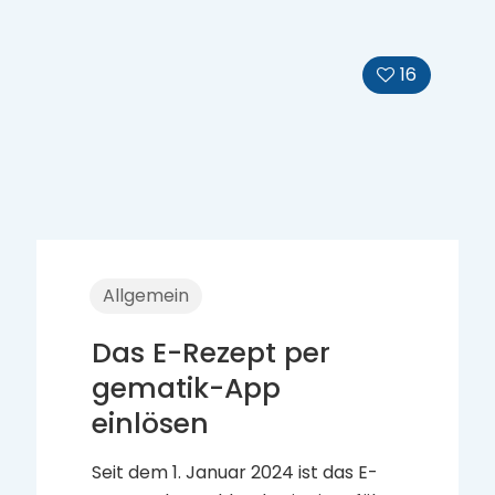
15
Allgemein
Unsere neue
Apotheken-App ist
da!