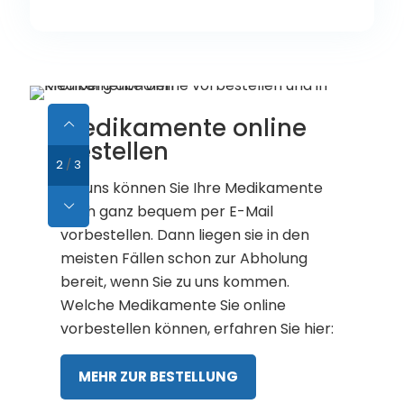
online
Mit PAYBACK in der
Apotheke punkten
2
/
3
 Medikamente
Für alle nicht verschreibungspfli
-Mail
Produkte sammeln Sie bei uns we
 sie in den
PAYBACK Punkte. Zeigen Sie uns 
r Abholung
bei Ihrem Einkauf Ihre PAYBACK K
 kommen.
und schon landen die Punkte auf
 online
Konto.
hren Sie hier:
MEHR ZU PAYBACK
G