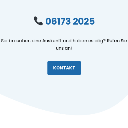
Apotheke am Westerbach
Westerbachstraße 23
61476 Kronberg
Telefon
+49 (0) 6173 20 25
E-Mail
info@apotheke-am-
westerbach.de
→
Apotheke Kronberg
→
Immunsystem stärken