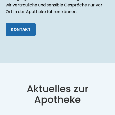
16
Allgemein
Das E-Rezept per
gematik-App
einlösen
Seit dem 1. Januar 2024 ist das E-
Rezept deutschlandweit eingeführt
worden. Wir zeigen Ihnen, wie Sie es
per App in der Apotheke einlösen
können.
24. Januar 2024