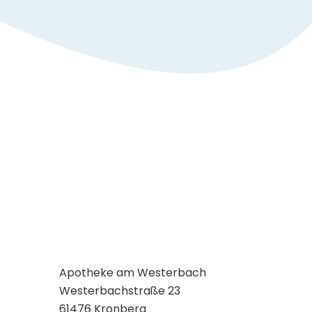
→
Apotheken-Notdienst in Eschborn
→
Apotheke Königstein
→
Apotheke Oberhöchststadt
→
Apotheke Mammolshain
Öffnungszeiten
Montag bis Freitag
8:30 – 18:30 Uhr
Samstag
8:00 – 13:30 Uhr
Sonntag
Geschlossen