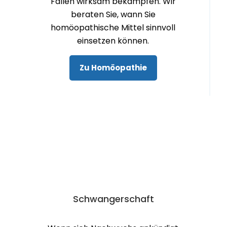
Fällen wirksam bekämpfen. Wir
beraten Sie, wann Sie
homöopathische Mittel sinnvoll
einsetzen können.
Zu Homöopathie
Schwanger­schaft
Wenn sich Nachwuchs ankündigt,
stellen sich viele Fragen. Wir
stehen Ihnen Rede und Antwort