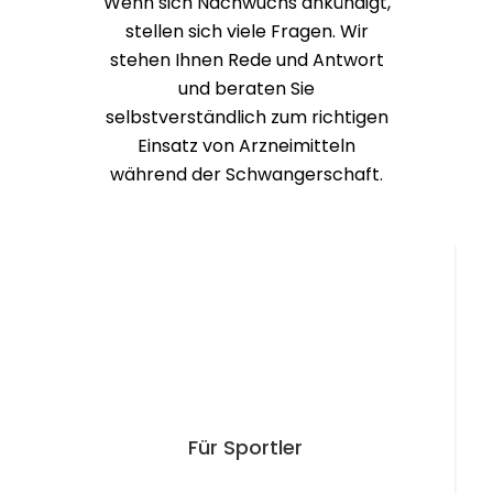
und beraten Sie
selbstverständlich zum richtigen
Einsatz von Arzneimitteln
während der Schwangerschaft.
Für Sportler
Wer viel Sport treibt, tut meist
auch viel Gutes für seine
Gesundheit. Wenn’s trotzdem
mal klemmt, helfen wir Ihnen mit
den richtigen Produkten wieder