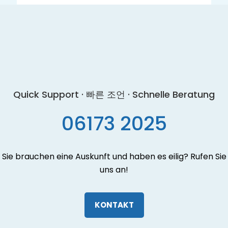
→
Immunsystem stärken
→
Homöopathie
→
Für Sportler
→
Stressbewältigung
→
Fit im Alter
→
Schwangerschaft
→
Eltern & Kind
→
Omega Fettsäuren
→
Gelenkschmerzen
→
Apotheken-Notdienst in Kronberg
→
Apotheken-Notdienst in Königstein
→
Apotheken-Notdienst in Oberursel