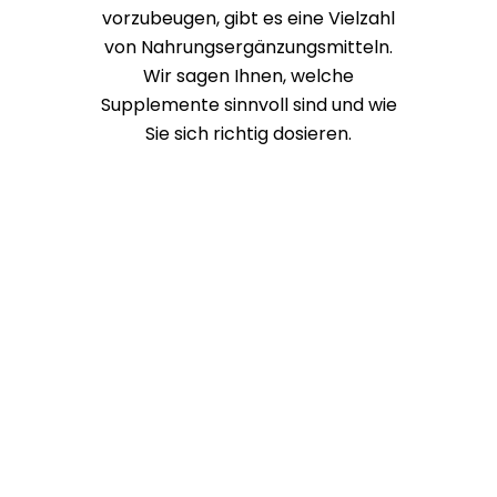
Richtige Ernährung in der
Schwanger­schaft
Als werdende Mutter ist es besonders wichtig,
auf eine gesunde und ausgewogene
Ernährung zu achten: Sie essen künftig im
wahrsten Sinne des Wortes für zwei. Wir
wissen, welche Nährstoffe essentiell für Ihren
Nachwuchs sind …
SPRECHEN SIE UNS AN