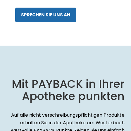
Westerbachstraße 23
61476 Kronberg im Taunus
E-Mail
‍info@apotheke-am-westerbach.de
Quick Support · 빠른 조언 · Schnelle Beratung
06173 2025