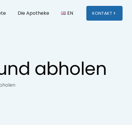
ete
Die Apotheke
EN
KONTAKT
 und abholen
bholen